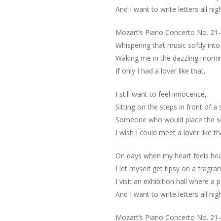
And I want to write letters all nig
Mozart’s Piano Concerto No. 2
Whispering that music softly into
Waking me in the dazzling morni
If only I had a lover like that.
I still want to feel innocence,
Sitting on the steps in front of a 
Someone who would place the sc
I wish I could meet a lover like th
On days when my heart feels heav
I let myself get tipsy on a fragran
I visit an exhibition hall where a
And I want to write letters all nig
Mozart’s Piano Concerto No. 2