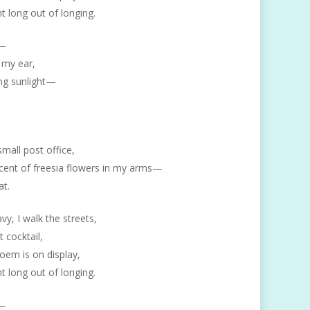
ht long out of longing.
1—
 my ear,
ng sunlight—
small post office,
ent of freesia flowers in my arms—
at.
y, I walk the streets,
t cocktail,
 poem is on display,
ht long out of longing.
1—