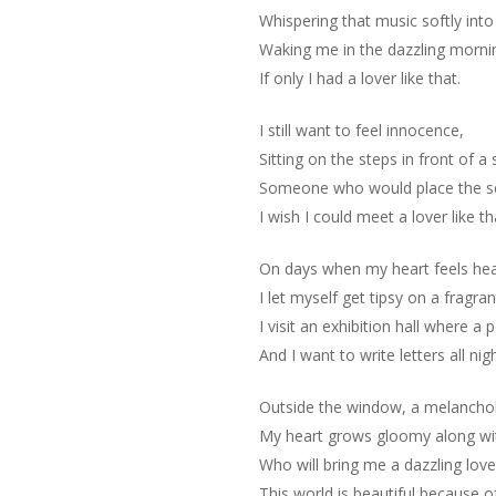
Whispering that music softly into
Waking me in the dazzling morni
If only I had a lover like that.
I still want to feel innocence,
Sitting on the steps in front of a 
Someone who would place the sc
I wish I could meet a lover like th
On days when my heart feels heav
I let myself get tipsy on a fragran
I visit an exhibition hall where a
And I want to write letters all nig
Outside the window, a melancholy 
My heart grows gloomy along wit
Who will bring me a dazzling love
This world is beautiful because o