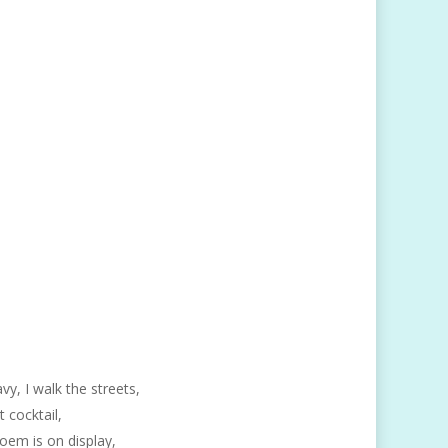
y, I walk the streets,
t cocktail,
 poem is on display,