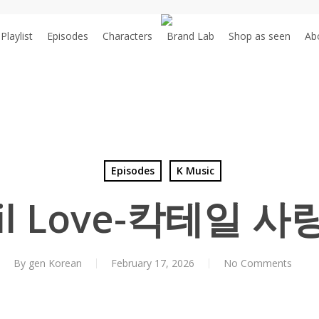
Playlist
Episodes
Characters
Brand Lab
S
h
o
p
a
s
s
e
e
n
Ab
Episodes
K Music
il Love-칵테일 사랑
By
gen Korean
February 17, 2026
No Comments