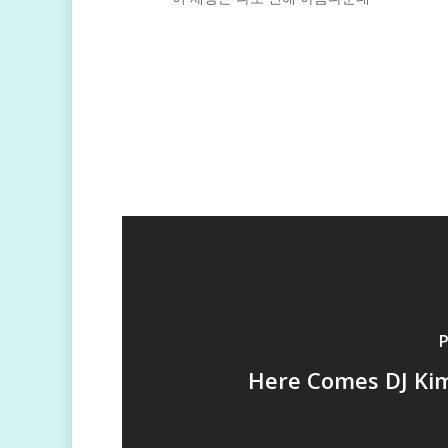
P
Here Comes DJ Kim