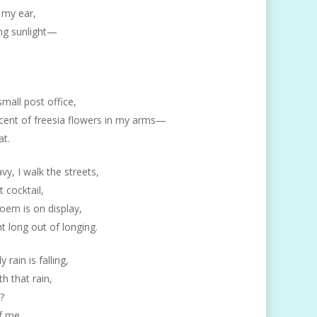
 my ear,
ng sunlight—
small post office,
ent of freesia flowers in my arms—
at.
y, I walk the streets,
t cocktail,
 poem is on display,
ht long out of longing.
rain is falling,
h that rain,
?
f me.